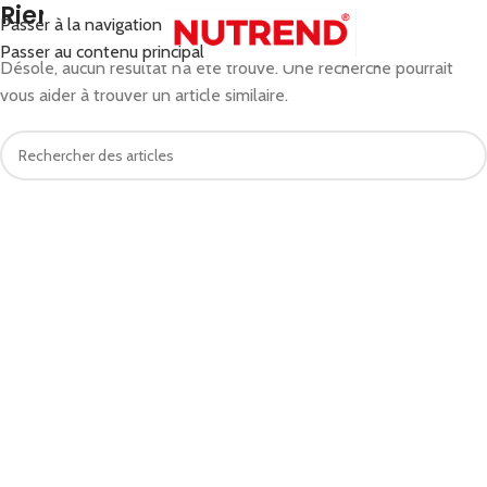
Rien trouvé
Passer à la navigation
MENU
Passer au contenu principal
Désolé, aucun résultat n’a été trouvé. Une recherche pourrait
vous aider à trouver un article similaire.